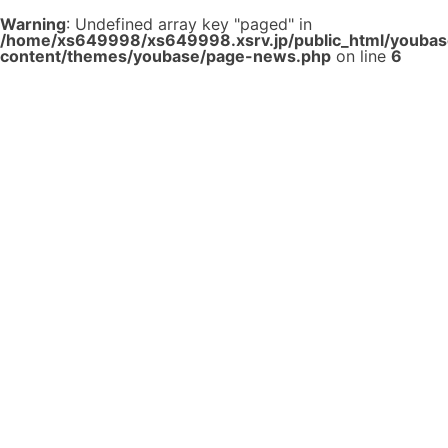
Warning
: Undefined array key "paged" in
/home/xs649998/xs649998.xsrv.jp/public_html/youba
content/themes/youbase/page-news.php
on line
6